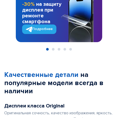
-30%
на защиту
дисплея при
ремонте
смартфона
Подробнее
Item
1
of
Качественные детали
на
5
популярные
модели
всегда в
наличии
Дисплеи класса Original
Оригинальная сочность, качество изображения, яркость,