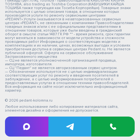
Паккард Груп ЛЛК); Toshiba - правообладатель KABUSHIKI KAISHA
TOSHIBA, also trading as Toshiba Corporation (КАБУШИКИ КАЙША
ТОШИБА также торгующая как Тосиба Корпорейшн). Товарные знаки
используется с целью описания товара, в отношении которых
производятся услуги по ремонту сервисными центрами
«PEDANT».Услуги оказываются в неавторизованных сервисных
центрах «PEDANT», не связанными с компаниями Правообладателями
товарных знаков и/или с ее официальными представителями в
отношении товаров, которые уже были введены в гражданский
оборот в смысле статьи 1487 ГК РФ ** - время ремонта, срок гарантии
могут меняться в зависимости от модели устройства и сложности
проводимых работ Информация о соответствующих моделях и
комплектациях и их наличии, ценах, возможных выгодах и условиях
приобретения доступна в сервисных центрах Pedant.ru. Не является
публичной офертой. Оферта на сервисное обслуживание
Застрахованного имущества
— СЦ не является уполномоченной организацией продавца,
импортера, изготовителя.
— СЦ "Педант" не является авторизованным сервис центром.
— Обозначение используется не с целью индивидуализации
соответствующих услуг по ремонту и введения посетителей в
заблуждение, а с целью информирования потребителей о
предоставляемых услугах в отношении техники правообладателей.
Вся информация на сайте носит исключительно информационный
характер.
© 2026 pedant-kolomna.ru
Любое использование либо копирование материалов сайта,
элементов дизайна и оформления не допускается.