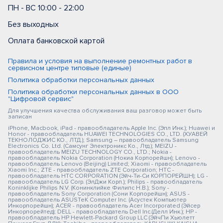
ПН - ВС 10:00 - 22:00
Без выходных
Оплата банковской картой
Правила и условия на выполнение ремонтных работ в
сервисном центре типовые (единые)
Политика обработки персональных данных
Политика обработки персональных данных в ООО
"Цифровой сервис"
Для улучшения качества обслуживания ваш разговор может быть
записан
iPhone, Macbook, iPad - правообладатель Apple Inc. (Эпл Инк.); Huawei и
Honor - правообладатель HUAWEI TECHNOLOGIES CO., LTD. (ХУАВЕЙ
ТЕКНОЛОДЖИС КО., ЛТД.); Samsung – правообладатель Samsung
Electronics Co. Ltd. (Самсунг Электроникс Ко., Лтд.); MEIZU -
правообладатель MEIZU TECHNOLOGY CO., LTD.; Nokia -
правообладатель Nokia Corporation (Нокиа Корпорейшн); Lenovo -
правообладатель Lenovo (Beijing) Limited; Xiaomi - правообладатель
Xiaomi Inc.; ZTE - правообладатель ZTE Corporation; HTC -
правообладатель HTC CORPORATION (Эйч-Ти-Си КОРПОРЕЙШН); LG -
правообладатель LG Corp. (ЭлДжи Корп.); Philips - правообладатель
Koninklijke Philips N.V. (Конинклийке Филипс Н.В.); Sony -
правообладатель Sony Corporation (Сони Корпорейшн); ASUS -
правообладатель ASUSTeK Computer Inc. (Асустек Компьютер
Инкорпорейшн); ACER - правообладатель Acer Incorporated (Эйсер
Инкорпорейтед); DELL - правообладатель Dell Inc.(Делл Инк.); HP -
правообладатель HP Hewlett-Packard Group LLC (ЭйчПи Хьюлетт