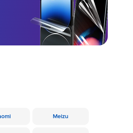
aomi
Meizu