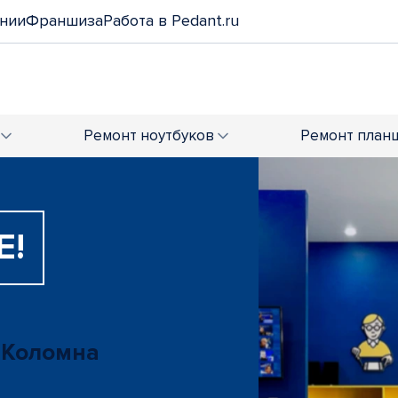
нии
Франшиза
Работа в Pedant.ru
Ремонт
ноутбуков
Ремонт
план
Е!
 Коломна