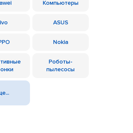
awei
Компьютеры
ivo
ASUS
PPO
Nokia
ативные
Роботы-
лонки
пылесосы
е...