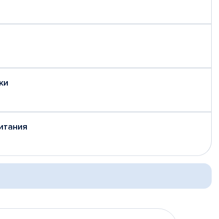
дки
итания