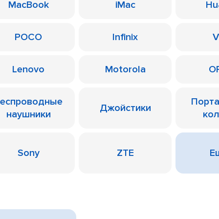
MacBook
iMac
Hu
POCO
Infinix
V
Lenovo
Motorola
O
еспроводные
Порт
Джойстики
наушники
ко
Sony
ZTE
Ещ