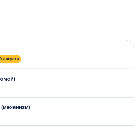
0 августа
домой)
 (механизм)