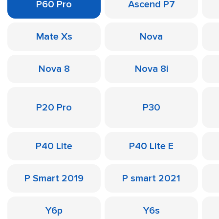
P60 Pro
Ascend P7
Mate Xs
Nova
Nova 8
Nova 8i
P20 Pro
P30
P40 Lite
P40 Lite E
P Smart 2019
P smart 2021
Y6p
Y6s