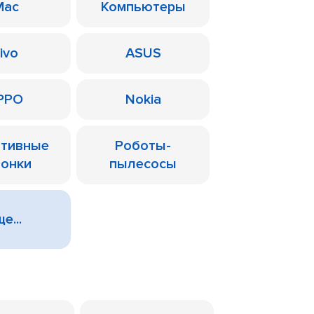
Mac
Компьютеры
ivo
ASUS
PPO
Nokia
ативные
Роботы-
лонки
пылесосы
е...