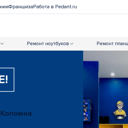
нии
Франшиза
Работа в Pedant.ru
Ремонт
ноутбуков
Ремонт
план
Е!
 Коломна