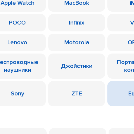
Apple Watch
MacBook
i
POCO
Infinix
V
Lenovo
Motorola
O
еспроводные
Порт
Джойстики
наушники
ко
Sony
ZTE
Ещ