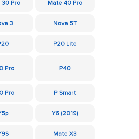
 30 Pro
Mate 40 Pro
va 3
Nova 5T
P20
P20 Lite
0 Pro
P40
0 Pro
P Smart
Y5p
Y6 (2019)
Y9S
Mate X3