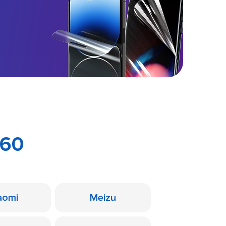
P60
aomi
Meizu