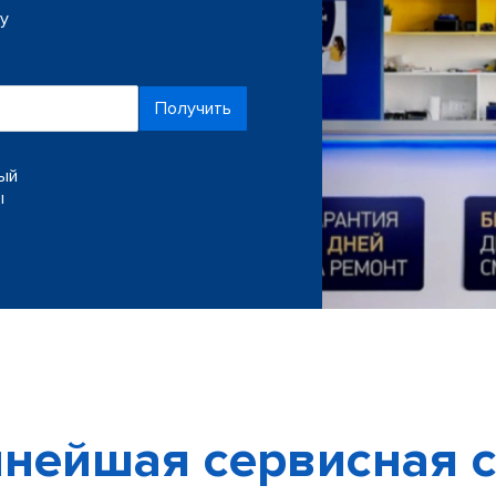
ку
Получить
ный
ы
нейшая сервисная с