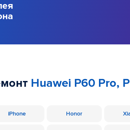
лея
она
емонт
Huawei P60 Pro, 
iPhone
Honor
Xi