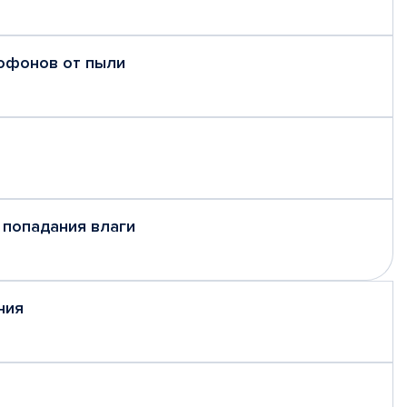
рофонов от пыли
 попадания влаги
ния